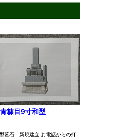
青糠目9寸和型
和型墓石 新規建立 お電話からの打