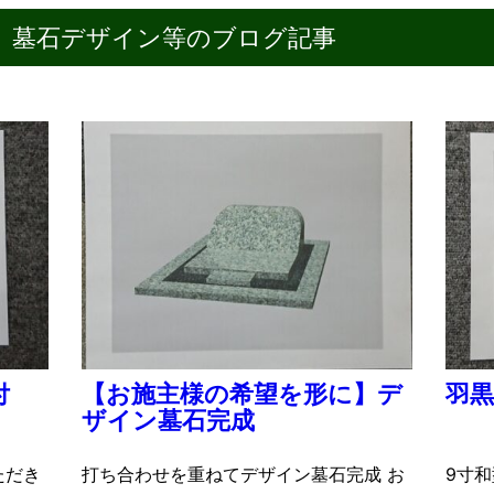
。墓石デザイン等のブログ記事
付
【お施主様の希望を形に】デ
羽黒
ザイン墓石完成
ただき
打ち合わせを重ねてデザイン墓石完成 お
9寸