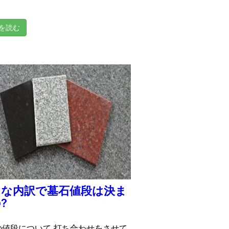
を読む
んな内訳で墓石値段は決ま
?
の値段について 打ち合わせをさせて