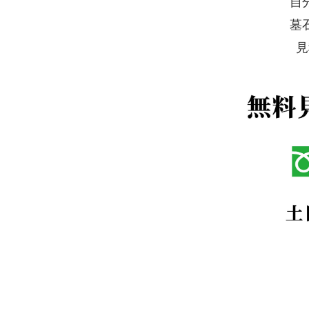
自
墓
見