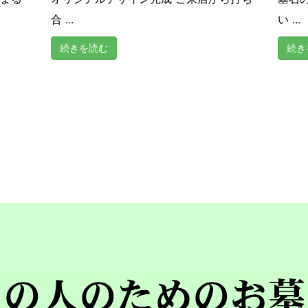
合 ...
い ...
続きを読む
続き