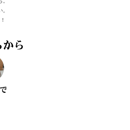
ら。
い。
す！