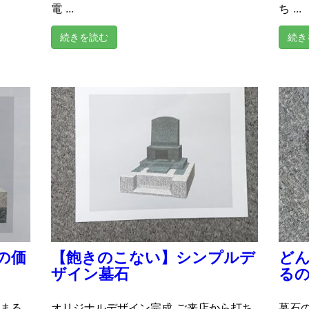
電 ...
ち ...
続きを読む
続き
の価
【飽きのこない】シンプルデ
ど
ザイン墓石
るの
まる
オリジナルデザイン完成 ご来店から打ち
墓石