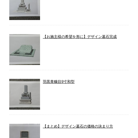
【お施主様の希望を形に】デザイン墓石完成
羽黒青糠目9寸和型
【まとめ】デザイン墓石の価格の決まり方