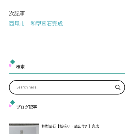
次記事
西尾市 和型墓石完成
検索
ブログ記事
和型墓石【板張り・墓誌付き】完成